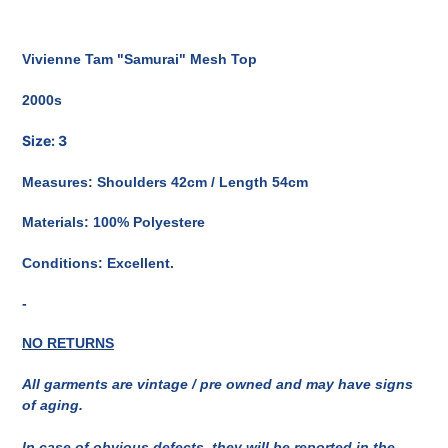
Inserimento
del
Vivienne Tam "Samurai" Mesh Top
prodotto
nel
2000s
carrello
Size: 3
Measures: Shoulders 42cm / Length 54cm
Materials: 100% Polyestere
Conditions: Excellent.
-
NO RETURNS
All garments are vintage / pre owned and may have signs
of aging.
In case of obvious defects, they will be reported in the