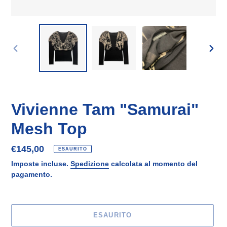
SLIDE
SLID
PRECEDENTE
SUCC
Vivienne Tam "Samurai"
Mesh Top
Prezzo
€145,00
ESAURITO
di
Imposte incluse.
Spedizione
calcolata al momento del
listino
pagamento.
ESAURITO