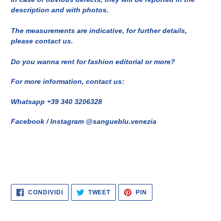
description and with photos.
The measurements are indicative, for further details,
please contact us.
Do you wanna rent for fashion editorial or more?
For more information, contact us:
Whatsapp +39 340 3206328
Facebook / Instagram @sangueblu.venezia
CONDIVIDI
TWITTA
PINNA
CONDIVIDI
TWEET
PIN
SU
SU
SU
FACEBOOK
TWITTER
PINTEREST