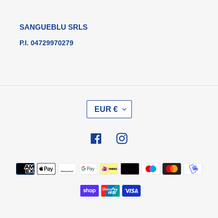
SANGUEBLU SRLS
P.I. 04729970279
V
EUR €
A
L
U
Facebook
Instagram
T
A
Metodi
di
pagamento