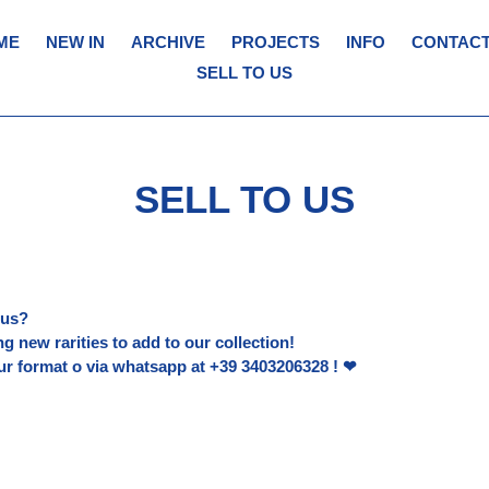
ME
NEW IN
ARCHIVE
PROJECTS
INFO
CONTACT
SELL TO US
SELL TO US
 us?
g new rarities to add to our collection!
our format o via whatsapp at +39 3403206328 ! ❤