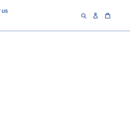
 US
Cerca
Accedi
Carrello