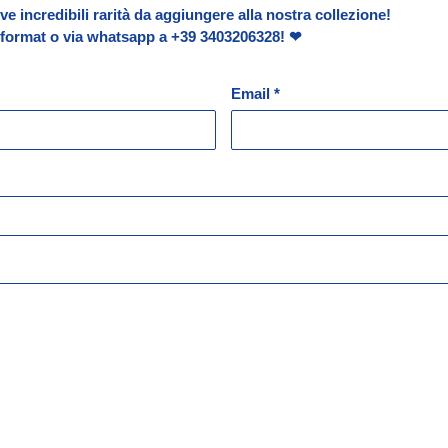
e incredibili rarità da aggiungere alla nostra collezione!
o format o via whatsapp a
+39
3403206328
! ❤
Email
*