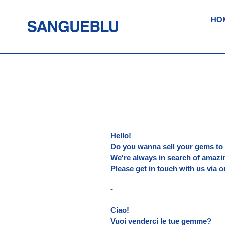
Vai
direttamente
HO
ai
contenuti
Hello!
Do you wanna sell your gems to
We're always in search of amazin
Please get in touch with us via 
-
Ciao!
Vuoi venderci le tue gemme?