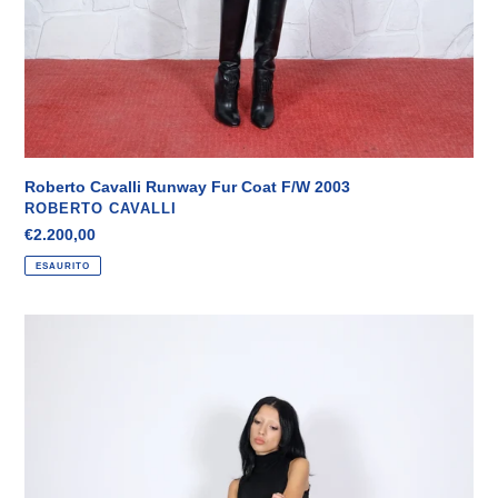
Roberto Cavalli Runway Fur Coat F/W 2003
VENDITORE
ROBERTO CAVALLI
Prezzo
€2.200,00
di
ESAURITO
listino
Vivienne
Westwood
"Hercules
and
Omphale"
Jeans
F/W
1993