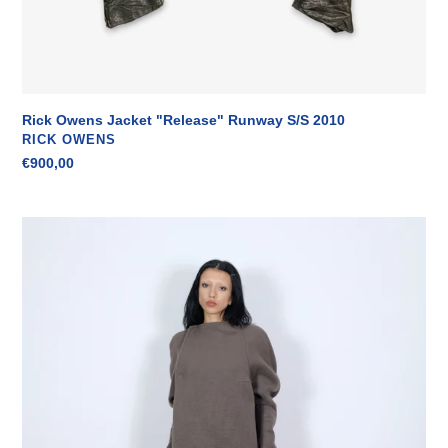
Rick Owens Jacket "Release" Runway S/S 2010
VENDITORE
RICK OWENS
Prezzo
€900,00
di
listino
Rick
Owens
Jacket
By
Olmar
&
Mirta
2000s