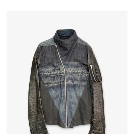
di
listino
Rick
Owens
Jacket
"Release"
Runway
S/S
2010