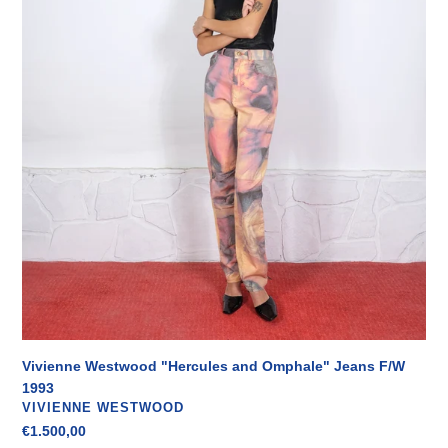
Vivienne Westwood "Hercules and Omphale" Jeans F/W
1993
VENDITORE
VIVIENNE WESTWOOD
Prezzo
€1.500,00