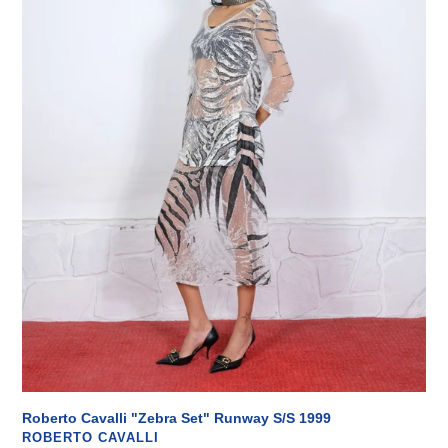
S/S
1999
Roberto Cavalli "Zebra Set" Runway S/S 1999
VENDITORE
ROBERTO CAVALLI