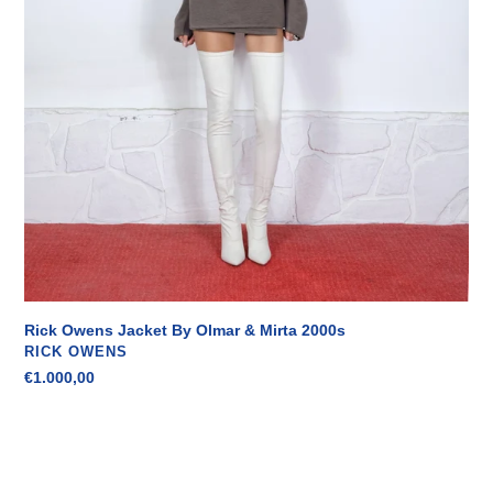
Rick Owens Jacket By Olmar & Mirta 2000s
VENDITORE
RICK OWENS
Prezzo
€1.000,00
di
listino