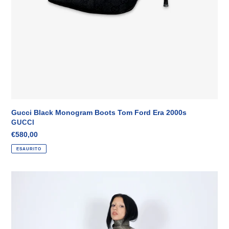
Gucci Black Monogram Boots Tom Ford Era 2000s
VENDITORE
GUCCI
Prezzo
€580,00
di
ESAURITO
listino
Roberto
Cavalli
"Zebra
Set"
Runway