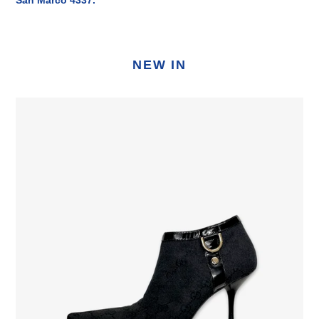
NEW IN
Gucci
Black
Monogram
Boots
Tom
Ford
Era
2000s