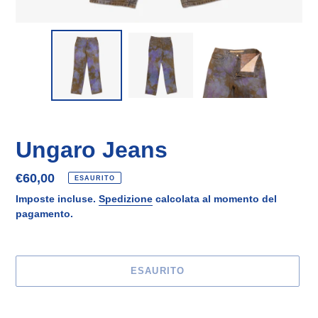
Ungaro Jeans
Prezzo
€60,00
ESAURITO
di
Imposte incluse.
Spedizione
calcolata al momento del
listino
pagamento.
ESAURITO
Inserimento