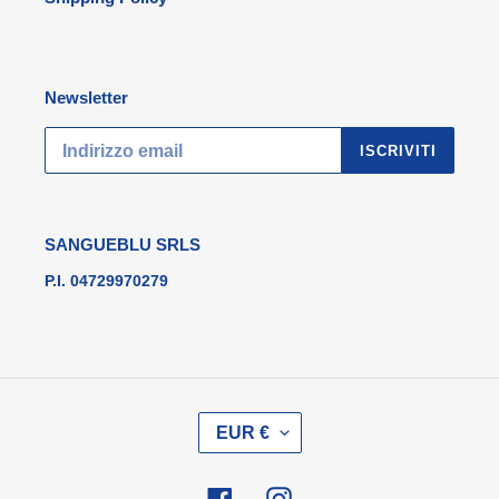
Newsletter
ISCRIVITI
SANGUEBLU SRLS
P.I. 04729970279
V
EUR €
A
L
U
Facebook
Instagram