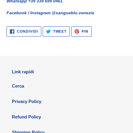
Whatsapp +39 339 699 0461
Facebook / Instagram @sangueblu.venezia
CONDIVIDI
TWITTA
PINNA
CONDIVIDI
TWEET
PIN
SU
SU
SU
FACEBOOK
TWITTER
PINTEREST
Link rapidi
Cerca
Privacy Policy
Refund Policy
Shipping Policy