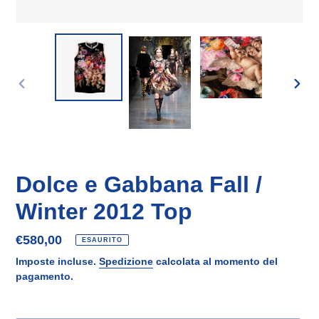
SLIDE
SLID
PRECEDENTE
SUCC
Dolce e Gabbana Fall /
Winter 2012 Top
Prezzo
€580,00
ESAURITO
di
Imposte incluse.
Spedizione
calcolata al momento del
listino
pagamento.