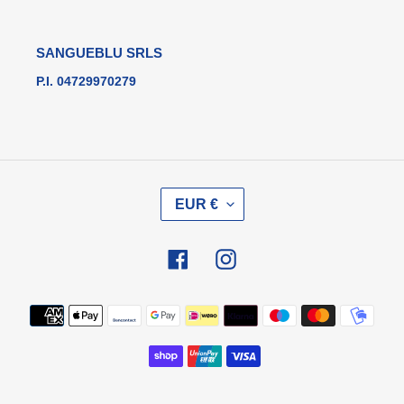
SANGUEBLU SRLS
P.I. 04729970279
V
EUR €
A
L
U
Facebook
Instagram
T
A
Metodi
di
pagamento