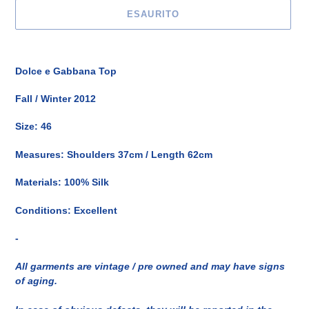
ESAURITO
Inserimento
del
Dolce e Gabbana Top
prodotto
nel
Fall / Winter 2012
carrello
Size: 46
Measures: Shoulders 37cm / Length 62cm
Materials: 100% Silk
Conditions: Excellent
-
All garments are vintage / pre owned and may have signs
of aging.