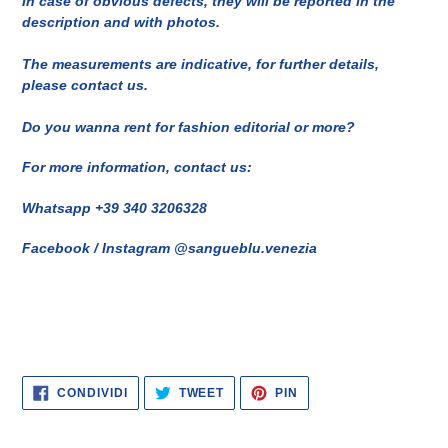
In case of obvious defects, they will be reported in the
description and with photos.
The measurements are indicative, for further details,
please contact us.
Do you wanna rent for fashion editorial or more?
For more information, contact us:
Whatsapp +39 340 3206328
Facebook / Instagram @sangueblu.venezia
CONDIVIDI
TWITTA
PINNA
CONDIVIDI
TWEET
PIN
SU
SU
SU
FACEBOOK
TWITTER
PINTEREST