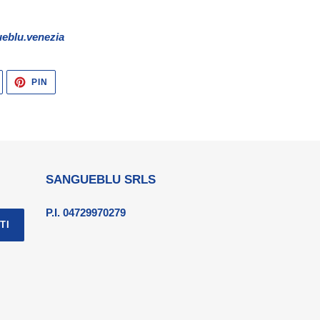
eblu.venezia
TWITTA
PINNA
PIN
SU
SU
TWITTER
PINTEREST
SANGUEBLU SRLS
P.I. 04729970279
TI