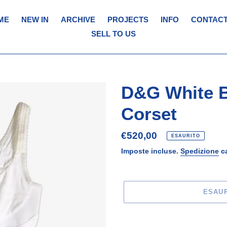
ME
NEW IN
ARCHIVE
PROJECTS
INFO
CONTACT
SELL TO US
D&G White 
Corset
Prezzo
€520,00
ESAURITO
di
Imposte incluse.
Spedizione
ca
listino
ESAU
Inserimento