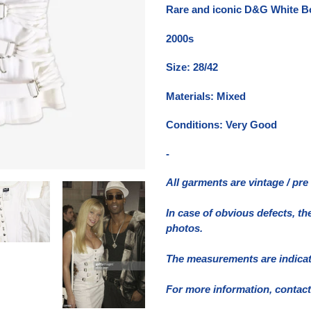
del
Rare and iconic D&G White B
prodotto
nel
2000s
carrello
Size: 28/42
Materials: Mixed
Conditions: Very Good
-
All garments are vintage / pr
In case of obvious defects, th
photos.
The measurements are indicativ
For more information, contact