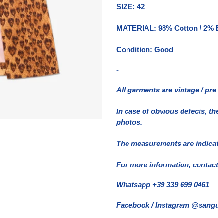
nel
SIZE: 42
carrello
MATERIAL: 98% Cotton / 2% 
Condition: Good
-
All garments are vintage / pr
In case of obvious defects, th
photos.
The measurements are indicativ
For more information, contact
Whatsapp +39 339 699 0461
Facebook / Instagram @sangu