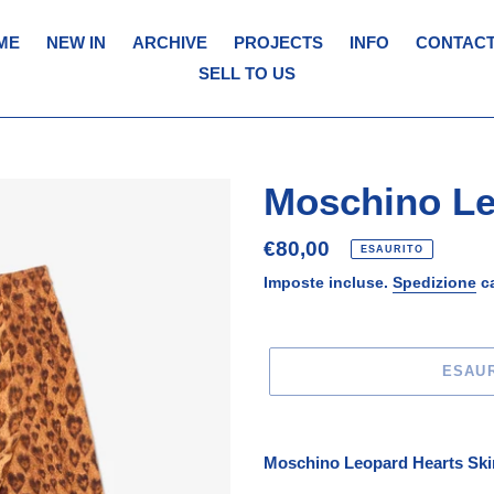
ME
NEW IN
ARCHIVE
PROJECTS
INFO
CONTACT
SELL TO US
Moschino Le
Prezzo
€80,00
ESAURITO
di
Imposte incluse.
Spedizione
ca
listino
ESAU
Inserimento
del
Moschino Leopard Hearts Ski
prodotto