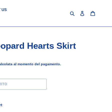
 US
Cerca
Accedi
Carrello
opard Hearts Skirt
lcolata al momento del pagamento.
RITO
rt