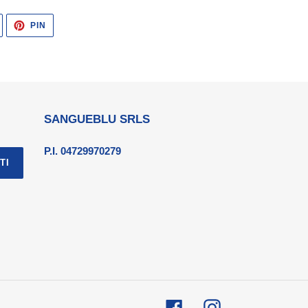
TWITTA
PINNA
PIN
SU
SU
TWITTER
PINTEREST
SANGUEBLU SRLS
P.I. 04729970279
TI
Facebook
Instagram